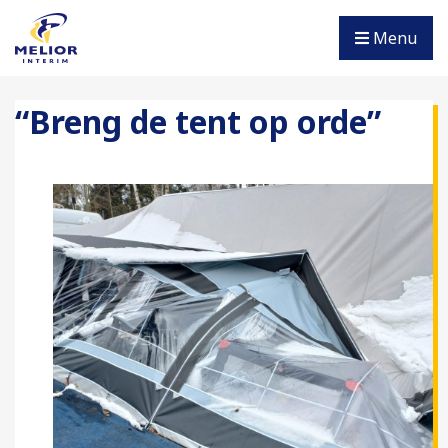
Menu
“Breng de tent op orde”