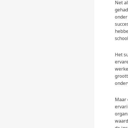
Net a
gehad
onder
succe
hebbe
school
Het su
ervar
werken
groot
onder
Maar e
ervar
organi
waard
de in