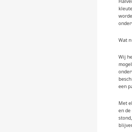
Halve
kleut
worden
onder
Wat n
Wij h
mogel
onder
beschi
een pa
Met e
en de 
stond
blijve