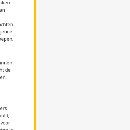
maken
lan
achten
lgende
oepen.
kunnen
ht de
en,
ders
vuld,
 voor
ten is