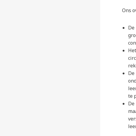
Ons ov
De 
gro
con
Het
cir
rek
De 
ond
lee
te 
De 
maa
ver
lee