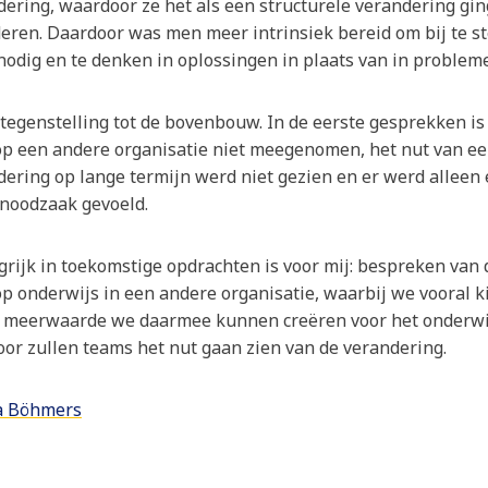
dering, waardoor ze het als een structurele verandering gi
eren. Daardoor was men meer intrinsiek bereid om bij te st
nodig en te denken in oplossingen in plaats van in problem
 tegenstelling tot de bovenbouw. In de eerste gesprekken is
 op een andere organisatie niet meegenomen, het nut van e
dering op lange termijn werd niet gezien en er werd alleen
 noodzaak gevoeld.
grijk in toekomstige opdrachten is voor mij: bespreken van 
op onderwijs in een andere organisatie, waarbij we vooral k
 meerwaarde we daarmee kunnen creëren voor het onderwi
oor zullen teams het nut gaan zien van de verandering.
a Böhmers