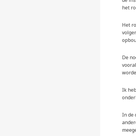
het ro
Het r
volge
opbou
De no
voora
worde
Ik heb
onder
In de
ander
meege