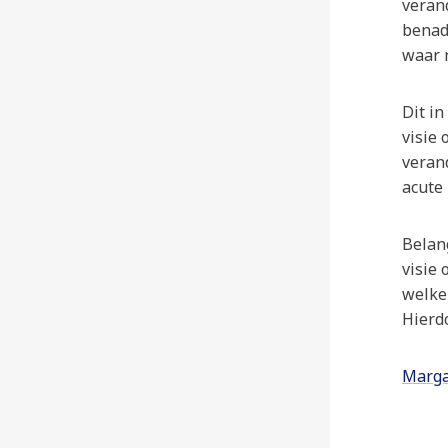
veran
benad
waar 
Dit in
visie
veran
acute
Belan
visie 
welke
Hierd
Marg