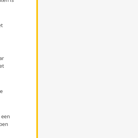
et
ar
et
de
 een
bben