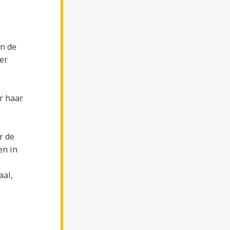
in de
er
r haar
r de
en in
aal,
e