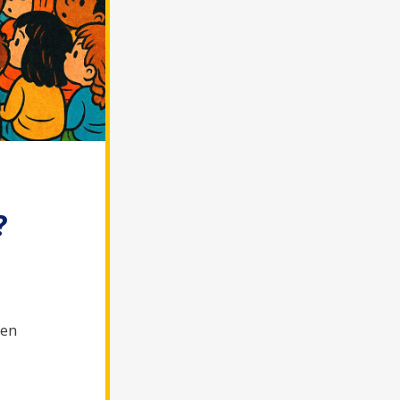
?
len