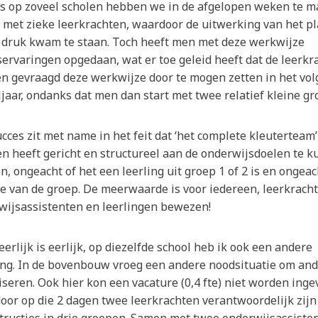
ls op zoveel scholen hebben we in de afgelopen weken te 
 met zieke leerkrachten, waardoor de uitwerking van het p
 druk kwam te staan. Toch heeft men met deze werkwijze
servaringen opgedaan, wat er toe geleid heeft dat de leerkr
n gevraagd deze werkwijze door te mogen zetten in het vo
jaar, ondanks dat men dan start met twee relatief kleine gr
cces zit met name in het feit dat ‘het complete kleuterteam’
en heeft gericht en structureel aan de onderwijsdoelen te 
, ongeacht of het een leerling uit groep 1 of 2 is en ongeac
te van de groep. De meerwaarde is voor iedereen, leerkracht
wijsassistenten en leerlingen bewezen!
erlijk is eerlijk, op diezelfde school heb ik ook een andere
ing. In de bovenbouw vroeg een andere noodsituatie om an
seren. Ook hier kon een vacature (0,4 fte) niet worden inge
oor op die 2 dagen twee leerkrachten verantwoordelijk zijn
structies in drie groepen. Samen met twee onderwijsassisten