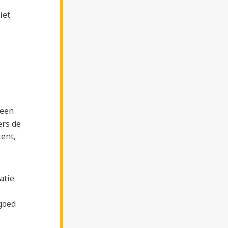
iet
 een
ers de
tent,
atie
goed