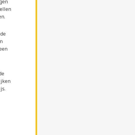
ngen
ellen
en.
 de
en
 een
de
ijken
js.