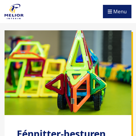
Menu
Eénpitter-besturen