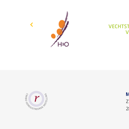
M
Z
2