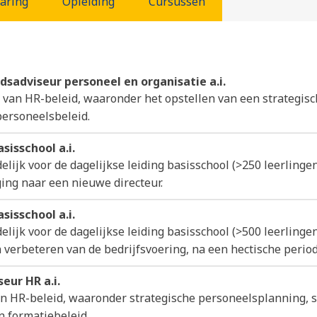
aring
Opleiding
Cursussen
idsadviseur personeel en organisatie a.i.
 van HR-beleid, waaronder het opstellen van een strategis
personeelsbeleid.
sisschool a.i.
lijk voor de dagelijkse leiding basisschool (>250 leerlingen)
ing naar een nieuwe directeur.
sisschool a.i.
lijk voor de dagelijkse leiding basisschool (>500 leerlingen
en verbeteren van de bedrijfsvoering, na een hectische perio
eur HR a.i.
n HR-beleid, waaronder strategische personeelsplanning, s
n formatiebeleid.