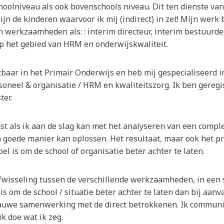
choolniveau als ook bovenschools niveau. Dit ten dienste va
ijn de kinderen waarvoor ik mij (indirect) in zet! Mijn werk 
n werkzaamheden als: : interim directeur, interim bestuurde
op het gebied van HRM en onderwijskwaliteit.
tbaar in het Primair Onderwijs en heb mij gespecialiseerd in
neel & organisatie / HRM en kwaliteitszorg. Ik ben geregis
ter.
st als ik aan de slag kan met het analyseren van een comple
goede manier kan oplossen. Het resultaat, maar ook het pr
oel is om de school of organisatie beter achter te laten.
afwisseling tussen de verschillende werkzaamheden, in een
 is om de school / situatie beter achter te laten dan bij aan
nauwe samenwerking met de direct betrokkenen. Ik communic
ik doe wat ik zeg.