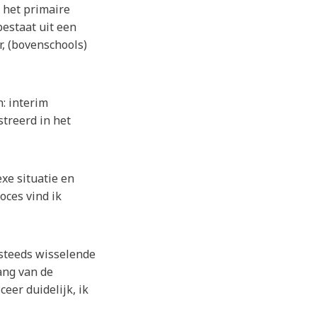
n het primaire
bestaat uit een
r, (bovenschools)
: interim
treerd in het
xe situatie en
oces vind ik
 steeds wisselende
vang van de
eer duidelijk, ik