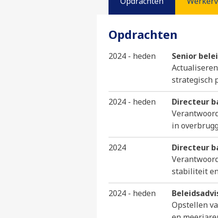
Opdrachten
Werkerv
Opdrachten
2024 - heden
Senior bele
Actualiseren
strategisch 
2024 - heden
Directeur ba
Verantwoorde
in overbrugg
2024
Directeur ba
Verantwoorde
stabiliteit 
2024 - heden
Beleidsadvis
Opstellen va
en meerjare