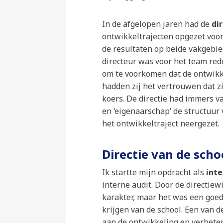
In de afgelopen jaren had de
di
ontwikkeltrajecten opgezet voo
de resultaten op beide vakgebi
directeur was voor het team red
om te voorkomen dat de ontwikk
hadden zij het vertrouwen dat z
koers. De directie had immers van
en ‘eigenaarschap’ de structuur
het ontwikkeltraject neergezet.
Directie van de scho
Ik startte mijn opdracht als
inte
interne audit. Door de directiew
karakter, maar het was een goed
krijgen van de school. Een van 
aan de ontwikkeling en verbete