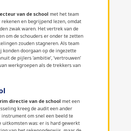
recteur van de school
met het team
r rekenen en begrijpend lezen, omdat
eden zwak waren. Het vertrek van de
en om de schouders er onder te zetten
elingen zouden stagneren. Als team
ij konden doorgaan op de ingezette
uit de pijlers ‘ambitie’, ‘vertrouwen’
 van werkgroepen als de trekkers van
ol
rim directie van de school
met een
isseling kreeg de audit een ander
 instrument om snel een beeld te
de uitkomsten was: er is hard gewerkt
ring van het rekenonderwijs, maar de